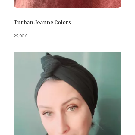
Turban Jeanne Colors
25,00
€