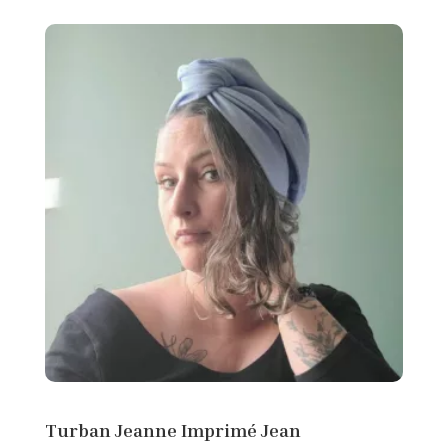
Turban Jeanne Imprimé Jean