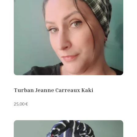
Turban Jeanne Carreaux Kaki
25,00
€