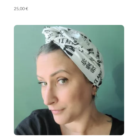
25,00
€