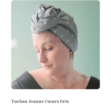
Turban Jeanne Cœurs Gris