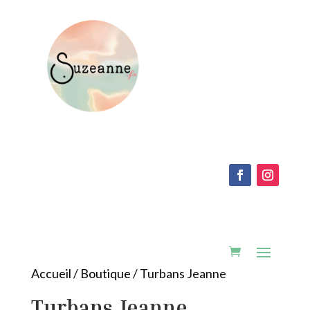
Accueil
/
Boutique
/ Turbans Jeanne
Turbans Jeanne