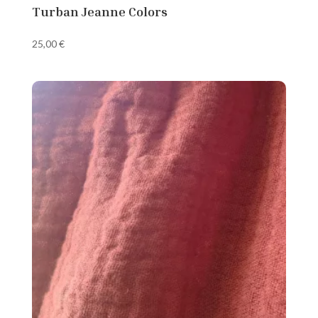
Turban Jeanne Colors
25,00
€