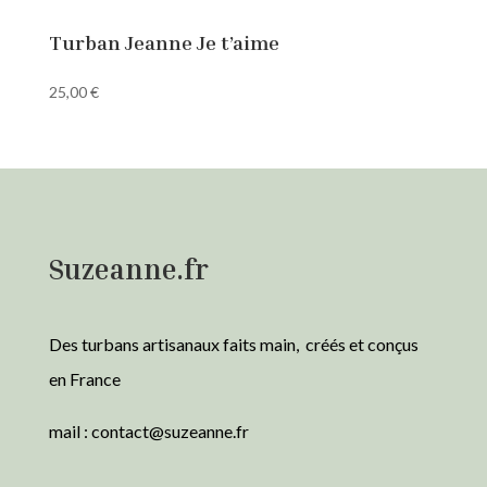
Turban Jeanne Je t’aime
25,00
€
Suzeanne.fr
Des turbans artisanaux faits main, créés et conçus
en France
mail :
contact@suzeanne.fr