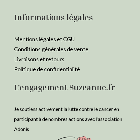
Informations légales
Mentions légales et CGU
Conditions générales de vente
Livraisons et retours
Politique de confidentialité
L'engagement Suzeanne.fr
Je soutiens activement la lutte contre le cancer en
participant à de nombres actions avec l’association
Adonis