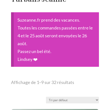
Suzeanne.fr prend des vacances.
Toutes les commandes passées entre le
4 et le 25 août seront envoyées le 26
août.
Passez un bel été.
Lindsey ❤️
Affichage de 1–9 sur 32 résultats