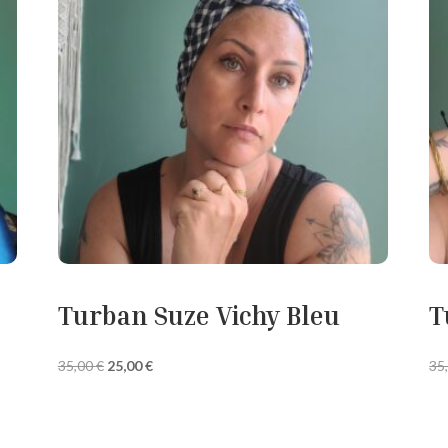
Turban Suze Vichy Bleu
T
Le
Le
35,00
€
25,00
€
35
prix
prix
initial
actuel
était :
est :