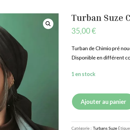
Turban Suze 
35,00
€
Turban de Chimio pré noué
Disponible en différent col
1 en stock
quantité
Ajouter au panier
de
Turban
Suze
Catégorie :
Turbans Suze
Étique