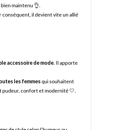
 bien maintenu 👌.
r conséquent, il devient vite un allié
ble accessoire de mode
. Il apporte
outes les femmes
qui souhaitent
ant pudeur, confort et modernité 🤍.
ger de style selon l’humeur ou