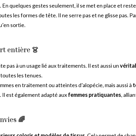
 En quelques gestes seulement, il se met en place et reste
utes les formes de tête. Il ne serre pas et ne glisse pas. Pa
u’en sortie.
rt entière 👗
e pas à un usage lié aux traitements. Il est aussi un
vérita
 toutes les tenues.
femmes en traitement ou atteintes d’alopécie, mais aussi à
t
. Il est également adapté aux
femmes pratiquantes
, alli
envies 🌈
usieurs coloris et modèles de tissus
. Cela permet de chan