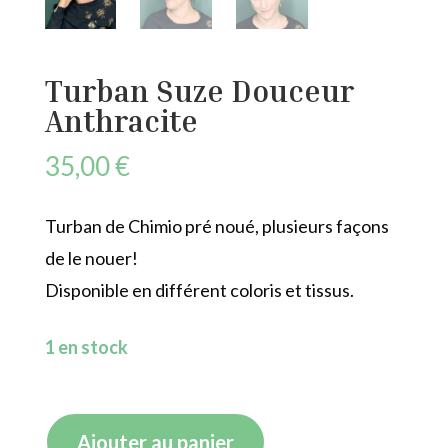
Turban Suze Douceur
Anthracite
35,00
€
Turban de Chimio pré noué, plusieurs façons
de le nouer!
Disponible en différent coloris et tissus.
1 en stock
quantité
Ajouter au panier