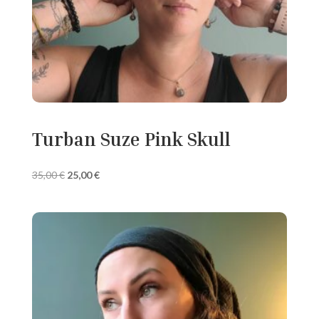
Turban Suze Pink Skull
Le
Le
35,00
€
25,00
€
prix
prix
initial
actuel
était :
est :
35,00 €.
25,00 €.