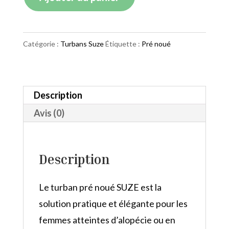
de
Turban
Suze
Catégorie :
Turbans Suze
Étiquette :
Pré noué
Douceur
Anthracite
Description
Avis (0)
Description
Le turban pré noué SUZE est la
solution pratique et élégante pour les
femmes atteintes d’alopécie ou en