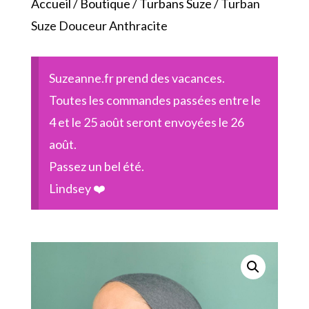
Accueil
/
Boutique
/
Turbans Suze
/ Turban
Suze Douceur Anthracite
Suzeanne.fr prend des vacances.
Toutes les commandes passées entre le
4 et le 25 août seront envoyées le 26
août.
Passez un bel été.
Lindsey ❤️