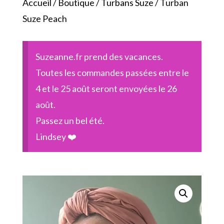
Accueil
/
Boutique
/
Turbans Suze
/ Turban
Suze Peach
Suzeanne.fr prend des vacances.
Toutes les commandes passées entre le
4 et le 25 août seront envoyées le 26
août.
Passez un bel été.
Lindsey ❤️