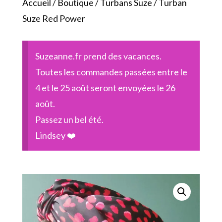
Accueil
/
Boutique
/
Turbans Suze
/ Turban
Suze Red Power
Suzeanne.fr prend des vacances.
Toutes les commandes passées entre le
4 et le 25 août seront envoyées le 26
août.
Passez un bel été.
Lindsey ❤️