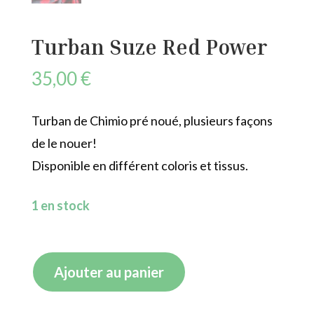
Turban Suze Red Power
35,00
€
Turban de Chimio pré noué, plusieurs façons
de le nouer!
Disponible en différent coloris et tissus.
1 en stock
quantité
Ajouter au panier
de
Turban