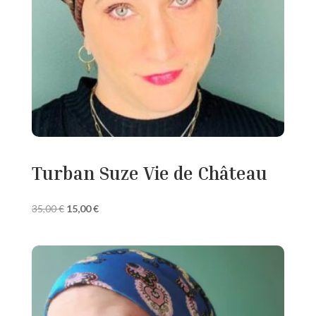
Turban Suze Vie de Château
Le
Le
35,00
€
15,00
€
prix
prix
initial
actuel
était :
est :
35,00 €.
15,00 €.