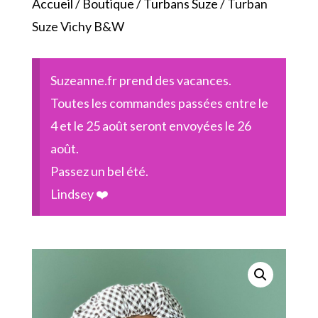
Accueil
/
Boutique
/
Turbans Suze
/ Turban
Suze Vichy B&W
Suzeanne.fr prend des vacances.
Toutes les commandes passées entre le
4 et le 25 août seront envoyées le 26
août.
Passez un bel été.
Lindsey ❤️