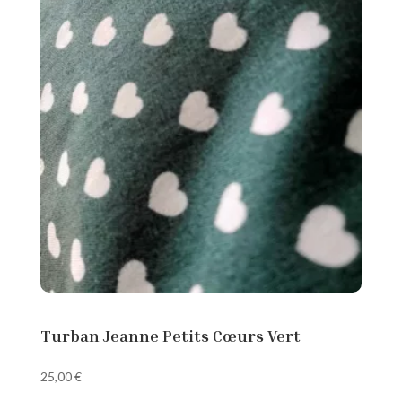
Turban Jeanne Petits Cœurs Vert
25,00
€