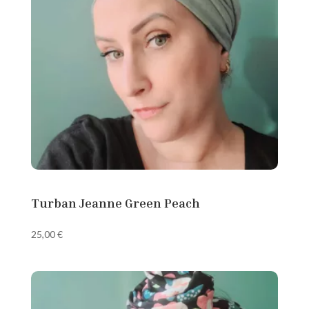
Turban Jeanne Green Peach
25,00
€