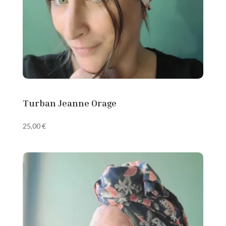
Turban Jeanne Orage
25,00
€