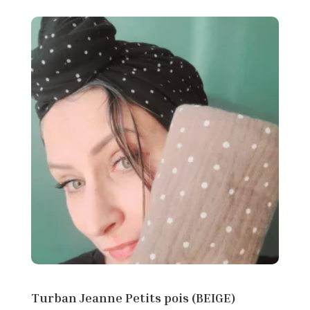
Turban Jeanne Petits pois (BEIGE)