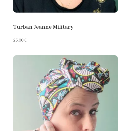
Turban Jeanne Military
25,00
€