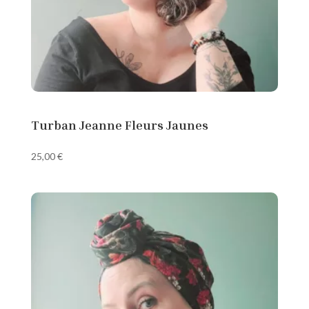
Turban Jeanne Fleurs Jaunes
25,00
€