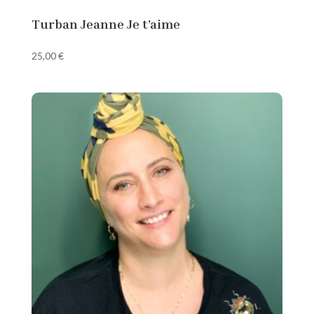
Turban Jeanne Je t’aime
25,00
€