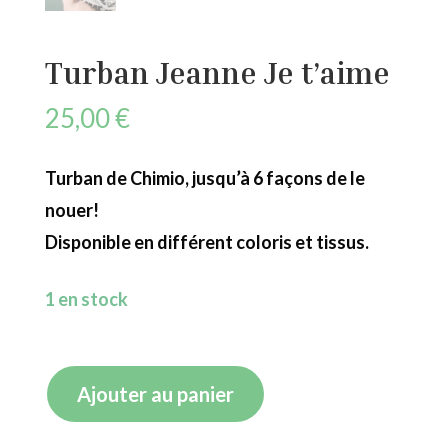
Turban Jeanne Je t’aime
25,00
€
Turban de Chimio, jusqu’à 6 façons de le
nouer!
Disponible en différent coloris et tissus.
1 en stock
quantité
Ajouter au panier
de
Turban