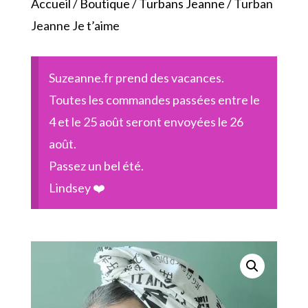
Accueil
/
Boutique
/
Turbans Jeanne
/ Turban
Jeanne Je t’aime
Suzeanne.fr prend des vacances.
Toutes les commandes passées entre le
4 et le 25 août seront envoyées le 26
août.
Passez un bel été.
Lindsey ❤️