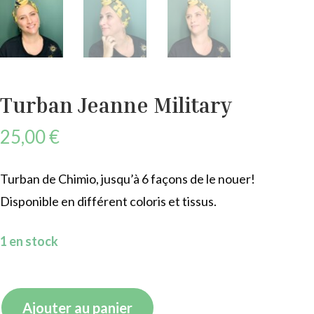
Turban Jeanne Military
25,00
€
Turban de Chimio, jusqu’à 6 façons de le nouer!
Disponible en différent coloris et tissus.
1 en stock
quantité
Ajouter au panier