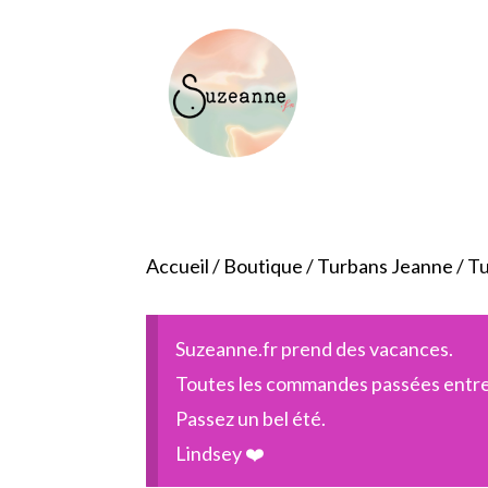
Accueil
/
Boutique
/
Turbans Jeanne
/ T
Suzeanne.fr prend des vacances.
Toutes les commandes passées entre l
Passez un bel été.
Lindsey ❤️