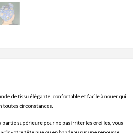
de de tissu élégante, confortable et facile à nouer qui
en toutes circonstances.
la partie supérieure pour ne pas irriter les oreilles, vous
uvrir votre tête nue ou en bandeau sur une repousse