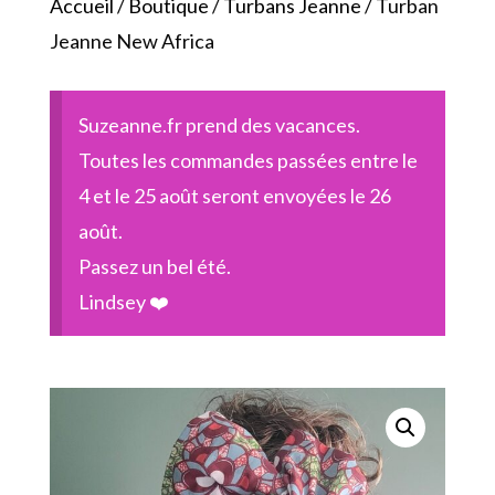
Accueil
/
Boutique
/
Turbans Jeanne
/ Turban
Jeanne New Africa
Suzeanne.fr prend des vacances.
Toutes les commandes passées entre le
4 et le 25 août seront envoyées le 26
août.
Passez un bel été.
Lindsey ❤️