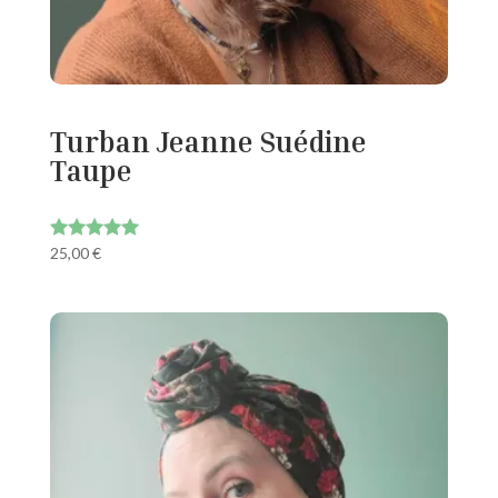
Turban Jeanne Suédine
Taupe
25,00
€
Note
5.00
sur 5