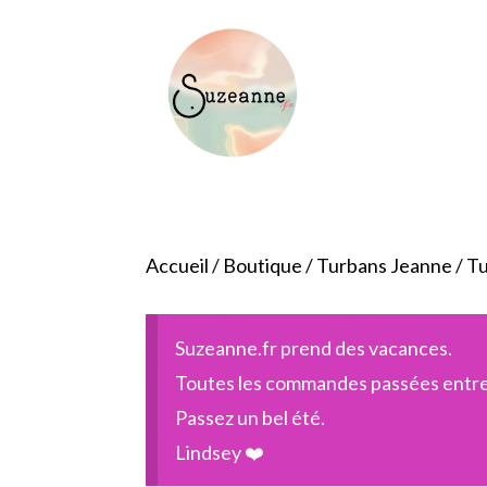
Accueil
/
Boutique
/
Turbans Jeanne
/ T
Suzeanne.fr prend des vacances.
Toutes les commandes passées entre l
Passez un bel été.
Lindsey ❤️