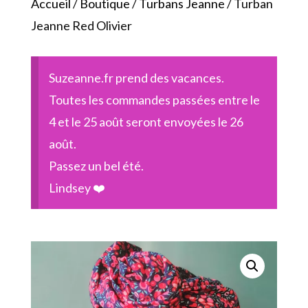
Accueil
/
Boutique
/
Turbans Jeanne
/ Turban
Jeanne Red Olivier
Suzeanne.fr prend des vacances.
Toutes les commandes passées entre le
4 et le 25 août seront envoyées le 26
août.
Passez un bel été.
Lindsey ❤️