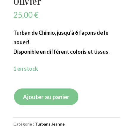
Olivier
25,00
€
Turban de Chimio, jusqu’à 6 façons de le
nouer!
Disponible en différent coloris et tissus.
1 en stock
quantité
Ajouter au panier
de
Turban
Jeanne
Catégorie :
Turbans Jeanne
Red