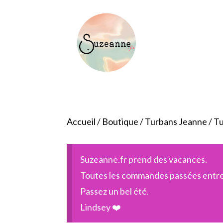
Accueil
/
Boutique
/
Turbans Jeanne
/ T
Suzeanne.fr prend des vacances.
Toutes les commandes passées entre l
Passez un bel été.
Lindsey ❤️