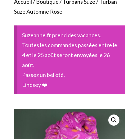
Accueil
/
Boutique
/
Turbans Suze
/ Turban
Suze Automne Rose
Suzeanne.fr prend des vacances.
Toutes les commandes passées entre le
4 et le 25 août seront envoyées le 26
août.
Passez un bel été.
Lindsey ❤️