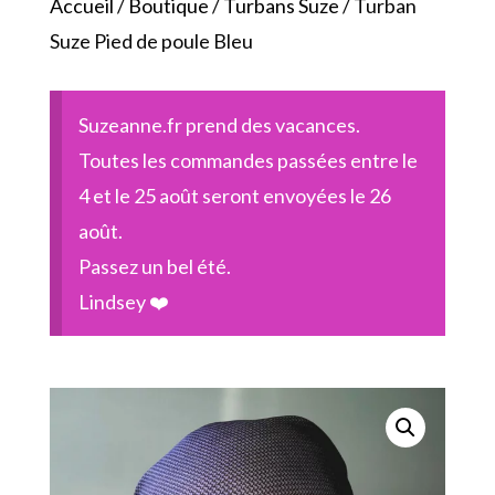
Accueil
/
Boutique
/
Turbans Suze
/ Turban
Suze Pied de poule Bleu
Suzeanne.fr prend des vacances.
Toutes les commandes passées entre le
4 et le 25 août seront envoyées le 26
août.
Passez un bel été.
Lindsey ❤️