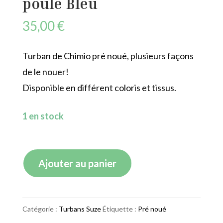
poule Bleu
35,00
€
Turban de Chimio pré noué, plusieurs façons
de le nouer!
Disponible en différent coloris et tissus.
1 en stock
quantité
Ajouter au panier
de
Turban
Suze
Catégorie :
Turbans Suze
Étiquette :
Pré noué
Pied