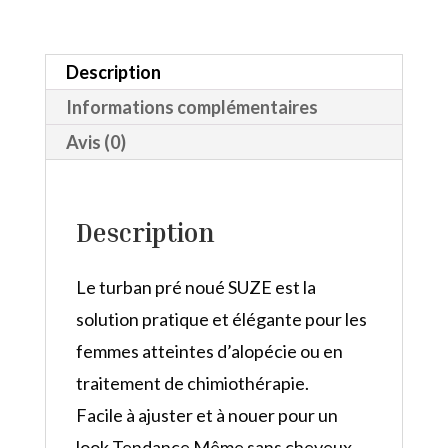
de
poule
Description
Bleu
Informations complémentaires
Avis (0)
Description
Le turban pré noué SUZE est la
solution pratique et élégante pour les
femmes atteintes d’alopécie ou en
traitement de chimiothérapie.
Facile à ajuster et à nouer pour un
look Tendance Même sans cheveux.