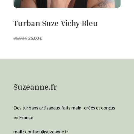
Turban Suze Vichy Bleu
Le
Le
35,00
€
25,00
€
prix
prix
initial
actuel
était :
est :
35,00 €.
25,00 €.
Suzeanne.fr
Des turbans artisanaux faits main, créés et conçus
en France
mail :
contact@suzeanne.fr