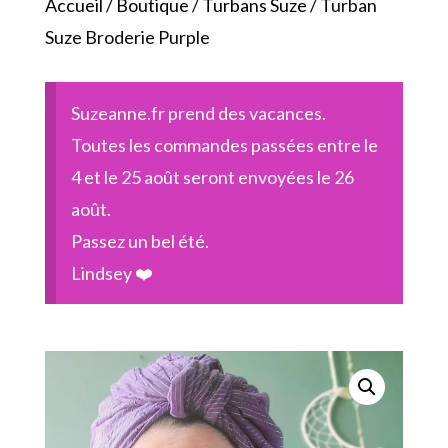
Accueil
/
Boutique
/
Turbans Suze
/ Turban
Suze Broderie Purple
Suzeanne.fr prend des vacances.
Toutes les commandes passées entre le
4 et le 25 août seront envoyées le 26
août.
Passez un bel été.
Lindsey ❤️