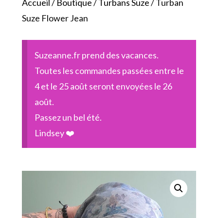
Accueil
/
Boutique
/
Turbans Suze
/ Turban
Suze Flower Jean
Suzeanne.fr prend des vacances.
Toutes les commandes passées entre le
4 et le 25 août seront envoyées le 26
août.
Passez un bel été.
Lindsey ❤️