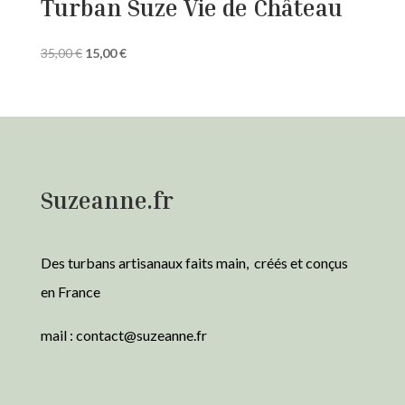
Turban Suze Vie de Château
Le
Le
35,00
€
15,00
€
prix
prix
initial
actuel
était :
est :
35,00 €.
15,00 €.
Suzeanne.fr
Des turbans artisanaux faits main, créés et conçus
en France
mail :
contact@suzeanne.fr