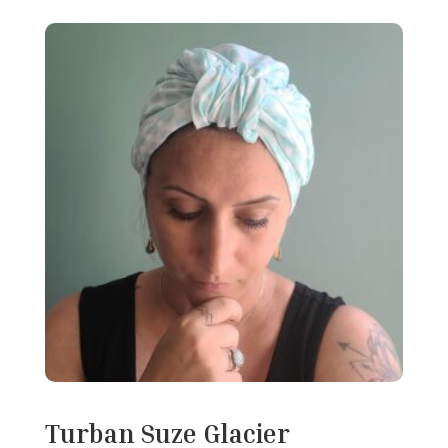
initial
actuel
était :
est :
35,00 €.
25,00 €.
Turban Suze Glacier