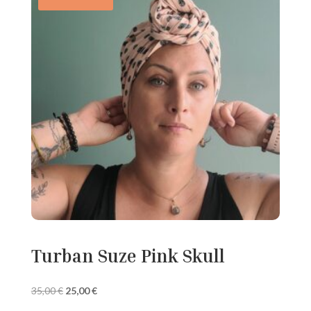
Turban Suze Pink Skull
Le
Le
35,00
€
25,00
€
prix
prix