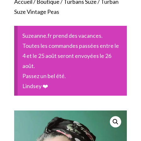
Accueil
/
Boutique
/
Turbans Suze
/ Turban
Suze Vintage Peas
Suzeanne.fr prend des vacances.
Toutes les commandes passées entre le
4 et le 25 août seront envoyées le 26
août.
Passez un bel été.
Lindsey ❤️