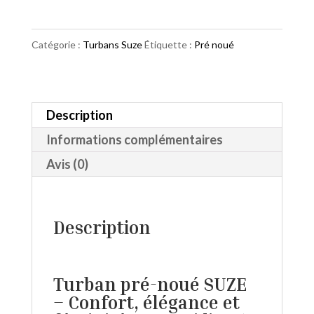
Turban
Suze
Catégorie :
Turbans Suze
Étiquette :
Pré noué
Vintage
Peas
Description
Informations complémentaires
Avis (0)
Description
Turban pré-noué SUZE
– Confort, élégance et