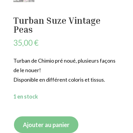
Turban Suze Vintage
Peas
35,00
€
Turban de Chimio pré noué, plusieurs façons
de le nouer!
Disponible en différent coloris et tissus.
1 en stock
quantité
Ajouter au panier
de